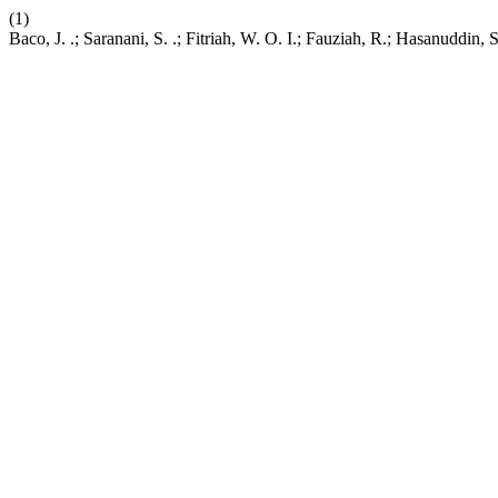
(1)
Baco, J. .; Saranani, S. .; Fitriah, W. O. I.; Fauziah, R.; Hasanud