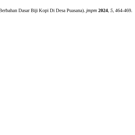
i Berbahan Dasar Biji Kopi Di Desa Puasana).
jmpm
2024
,
5
, 464-469.