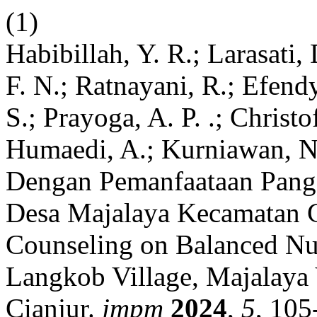
(1)
Habibillah, Y. R.; Larasati, 
F. N.; Ratnayani, R.; Efend
S.; Prayoga, A. P. .; Christo
Humaedi, A.; Kurniawan, N
Dengan Pemanfaataan Pan
Desa Majalaya Kecamatan C
Counseling on Balanced Nu
Langkob Village, Majalaya V
Cianjur.
jmpm
2024
,
5
, 105