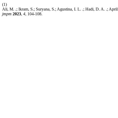
(1)
Ali, M. .; Ikram, S.; Suryana, S.; Agustina, I. L. .; Hadi, D. A. .;
jmpm
2023
,
4
, 104-108.