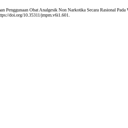
haman Penggunaan Obat Analgesik Non Narkotika Secara Rasional Pad
ttps://doi.org/10.35311/jmpm.v6i1.601.