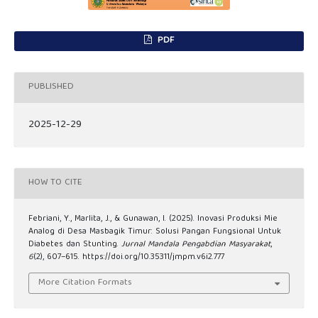
PDF
PUBLISHED
2025-12-29
HOW TO CITE
Febriani, Y., Marlita, J., & Gunawan, I. (2025). Inovasi Produksi Mie
Analog di Desa Masbagik Timur: Solusi Pangan Fungsional Untuk
Diabetes dan Stunting.
Jurnal Mandala Pengabdian Masyarakat
,
6
(2), 607–615. https://doi.org/10.35311/jmpm.v6i2.777
More Citation Formats