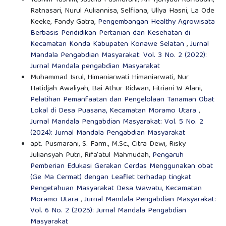
Ratnasari, Nurul Auliannisa, Selfiana, Ullya Hasni, La Ode
Keeke, Fandy Gatra,
Pengembangan Healthy Agrowisata
Berbasis Pendidikan Pertanian dan Kesehatan di
Kecamatan Konda Kabupaten Konawe Selatan
,
Jurnal
Mandala Pengabdian Masyarakat: Vol. 3 No. 2 (2022):
Jurnal Mandala pengabdian Masyarakat
Muhammad Isrul, Himaniarwati Himaniarwati, Nur
Hatidjah Awaliyah, Bai Athur Ridwan, Fitriani W Alani,
Pelatihan Pemanfaatan dan Pengelolaan Tanaman Obat
Lokal di Desa Puasana, Kecamatan Moramo Utara
,
Jurnal Mandala Pengabdian Masyarakat: Vol. 5 No. 2
(2024): Jurnal Mandala Pengabdian Masyarakat
apt. Pusmarani, S. Farm., M.Sc., Citra Dewi, Risky
Juliansyah Putri, Rifa'atul Mahmudah,
Pengaruh
Pemberian Edukasi Gerakan Cerdas Menggunakan obat
(Ge Ma Cermat) dengan Leaflet terhadap tingkat
Pengetahuan Masyarakat Desa Wawatu, Kecamatan
Moramo Utara
,
Jurnal Mandala Pengabdian Masyarakat:
Vol. 6 No. 2 (2025): Jurnal Mandala Pengabdian
Masyarakat