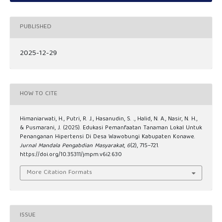
PUBLISHED
2025-12-29
HOW TO CITE
Himaniarwati, H., Putri, R. J., Hasanudin, S. ., Halid, N. A., Nasir, N. H.,
& Pusmarani, J. (2025). Edukasi Pemanfaatan Tanaman Lokal Untuk
Penanganan Hipertensi Di Desa Wawobungi Kabupaten Konawe.
Jurnal Mandala Pengabdian Masyarakat
,
6
(2), 715–721.
https://doi.org/10.35311/jmpm.v6i2.630
More Citation Formats
ISSUE