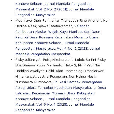
Konawe Selatan
,
Jurnal Mandala Pengabdian
Masyarakat: Vol. 2 No. 2 (2021): Jurnal Mandala
Pengabdian Masyarakat
Mus Ifaya, Dian Rahmaniar Trisnaputri, Rina Andriani, Nur
Herlina Nasir, Syawal Abdurrahman,
Pelatihan
Pembuatan Masker Wajah Kaya Manfaat dari Daun
Kelor di Desa Puasana Kecamatan Moramo Utara
Kabupaten Konawe Selatan
,
Jurnal Mandala
Pengabdian Masyarakat: Vol. 4 No. 2 (2023): Jurnal
Mandala Pengabdian Masyarakat
Risky Juliansyah Putri, Nikeherpianti Lolok, Sartini Risky,
Eka Dharma Putra Marhanto, Helty S, Mimi Yati, Nur
Hatidjah Awaliyah Halid, Dian Rahmaniar, Himaniarwati
Himaniarwati, Jastria Pusmarani, Nur Helina Nasir,
Nurshavira Nurshavira,
Edukasi Dampak Pencegahan
Polusi Udara Terhadap Kesehatan Masyarakat di Desa
Lalowaru Kecamatan Moramo Utara Kabupaten
Konawe Selatan
,
Jurnal Mandala Pengabdian
Masyarakat: Vol. 6 No. 1 (2025): Jurnal Mandala
Pengabdian Masyarakat