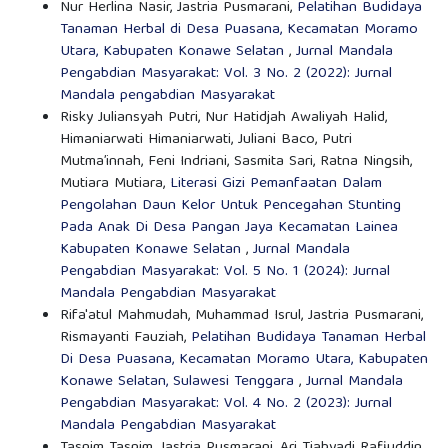
Nur Herlina Nasir, Jastria Pusmarani,
Pelatihan Budidaya
Tanaman Herbal di Desa Puasana, Kecamatan Moramo
Utara, Kabupaten Konawe Selatan
,
Jurnal Mandala
Pengabdian Masyarakat: Vol. 3 No. 2 (2022): Jurnal
Mandala pengabdian Masyarakat
Risky Juliansyah Putri, Nur Hatidjah Awaliyah Halid,
Himaniarwati Himaniarwati, Juliani Baco, Putri
Mutma’innah, Feni Indriani, Sasmita Sari, Ratna Ningsih,
Mutiara Mutiara,
Literasi Gizi Pemanfaatan Dalam
Pengolahan Daun Kelor Untuk Pencegahan Stunting
Pada Anak Di Desa Pangan Jaya Kecamatan Lainea
Kabupaten Konawe Selatan
,
Jurnal Mandala
Pengabdian Masyarakat: Vol. 5 No. 1 (2024): Jurnal
Mandala Pengabdian Masyarakat
Rifa'atul Mahmudah, Muhammad Isrul, Jastria Pusmarani,
Rismayanti Fauziah,
Pelatihan Budidaya Tanaman Herbal
Di Desa Puasana, Kecamatan Moramo Utara, Kabupaten
Konawe Selatan, Sulawesi Tenggara
,
Jurnal Mandala
Pengabdian Masyarakat: Vol. 4 No. 2 (2023): Jurnal
Mandala Pengabdian Masyarakat
Tasnim Tasnim, Jastria Pusmarani, Ari Tjahyadi Rafiuddin,