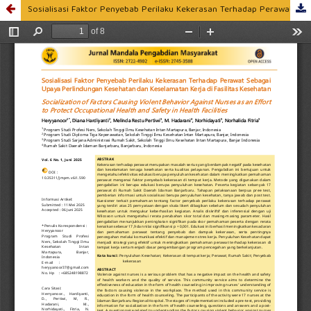
Sosialisasi Faktor Penyebab Perilaku Kekerasan Terhadap Perawat Sebagai Upaya Perlindungan Kesehatan dan Keselamatan Kerja di Fasilitas Kesehatan