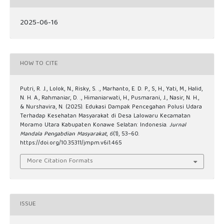
2025-06-16
HOW TO CITE
Putri, R. J., Lolok, N., Risky, S. ., Marhanto, E. D. P., S, H., Yati, M., Halid,
N. H. A., Rahmaniar, D. ., Himaniarwati, H., Pusmarani, J., Nasir, N. H.,
& Nurshavira, N. (2025). Edukasi Dampak Pencegahan Polusi Udara
Terhadap Kesehatan Masyarakat di Desa Lalowaru Kecamatan
Moramo Utara Kabupaten Konawe Selatan: Indonesia.
Jurnal
Mandala Pengabdian Masyarakat
,
6
(1), 53–60.
https://doi.org/10.35311/jmpm.v6i1.465
More Citation Formats
ISSUE