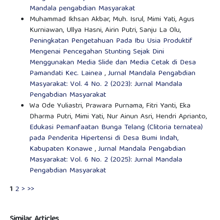
Mandala pengabdian Masyarakat
Muhammad Ikhsan Akbar, Muh. Isrul, Mimi Yati, Agus
Kurniawan, Ullya Hasni, Airin Putri, Sanju La Olu,
Peningkatan Pengetahuan Pada Ibu Usia Produktif
Mengenai Pencegahan Stunting Sejak Dini
Menggunakan Media Slide dan Media Cetak di Desa
Pamandati Kec. Lainea
,
Jurnal Mandala Pengabdian
Masyarakat: Vol. 4 No. 2 (2023): Jurnal Mandala
Pengabdian Masyarakat
Wa Ode Yuliastri, Prawara Purnama, Fitri Yanti, Eka
Dharma Putri, Mimi Yati, Nur Ainun Asri, Hendri Aprianto,
Edukasi Pemanfaatan Bunga Telang (Clitoria ternatea)
pada Penderita Hipertensi di Desa Bumi Indah,
Kabupaten Konawe
,
Jurnal Mandala Pengabdian
Masyarakat: Vol. 6 No. 2 (2025): Jurnal Mandala
Pengabdian Masyarakat
1
2
>
>>
Similar Articles