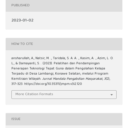
PUBLISHED
2023-01-02
HOW TO CITE
ansharullah, A., Natsir, M. ., Taridala, S. A. A. ., Kasim, A. ., Azim, L. O.
L., & Damayanti, S. . (2023). Pelatihan dan Pendampingan
Penerapan Teknologi Tepat Guna dalam Pengolahan Kelapa
Terpadu di Desa Lambangi, Konawe Selatan, melalui Program
Kemitraan Wilayah.
Jurnal Mandala Pengabdian Masyarakat
,
3
(2),
317–323. https://doi.org/10.35311/jmpm.v3i2.120
More Citation Formats
ISSUE