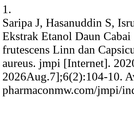
1.
Saripa J, Hasanuddin S, Isr
Ekstrak Etanol Daun Cabai
frutescens Linn dan Capsi
aureus. jmpi [Internet]. 20
2026Aug.7];6(2):104-10. Ava
pharmaconmw.com/jmpi/inde