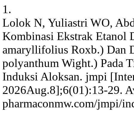
1.
Lolok N, Yuliastri WO, Abd
Kombinasi Ekstrak Etanol
amaryllifolius Roxb.) Dan
polyanthum Wight.) Pada T
Induksi Aloksan. jmpi [Inte
2026Aug.8];6(01):13-29. Ava
pharmaconmw.com/jmpi/inde