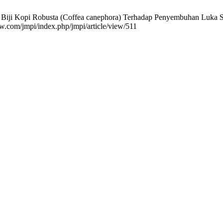
 Biji Kopi Robusta (Coffea canephora) Terhadap Penyembuhan Luka Say
w.com/jmpi/index.php/jmpi/article/view/511