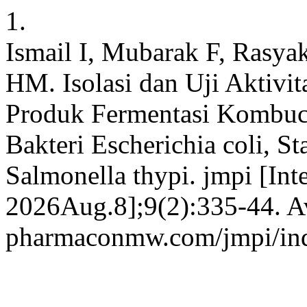
1.
Ismail I, Mubarak F, Rasyak
HM. Isolasi dan Uji Aktivit
Produk Fermentasi Kombu
Bakteri Escherichia coli, S
Salmonella thypi. jmpi [Int
2026Aug.8];9(2):335-44. Ava
pharmaconmw.com/jmpi/inde