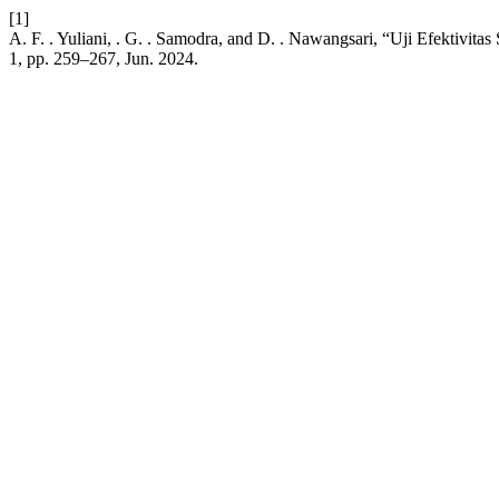
[1]
A. F. . Yuliani, . G. . Samodra, and D. . Nawangsari, “Uji Efektiv
1, pp. 259–267, Jun. 2024.