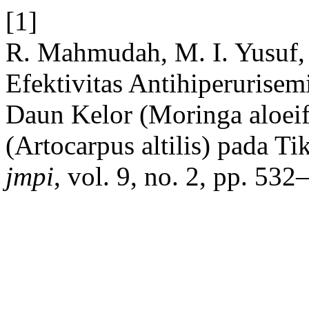
[1]
R. Mahmudah, M. I. Yusuf, 
Efektivitas Antihiperurise
Daun Kelor (Moringa aloei
(Artocarpus altilis) pada Ti
jmpi
, vol. 9, no. 2, pp. 53