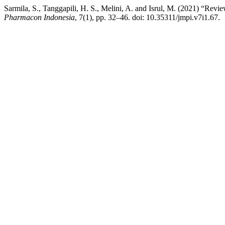
Sarmila, S., Tanggapili, H. S., Melini, A. and Isrul, M. (2021) “Re
Pharmacon Indonesia
, 7(1), pp. 32–46. doi: 10.35311/jmpi.v7i1.67.