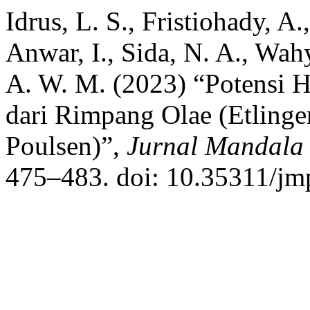
Idrus, L. S., Fristiohady, A.
Anwar, I., Sida, N. A., Wah
A. W. M. (2023) “Potensi H
dari Rimpang Olae (Etlinge
Poulsen)”,
Jurnal Mandala
475–483. doi: 10.35311/jmp