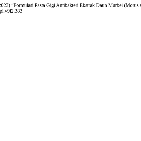
 (2023) “Formulasi Pasta Gigi Antibakteri Ekstrak Daun Murbei (Moru
pi.v9i2.383.