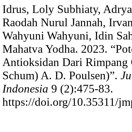
Idrus, Loly Subhiaty, Adryan
Raodah Nurul Jannah, Irva
Wahyuni Wahyuni, Idin Sa
Mahatva Yodha. 2023. “Pot
Antioksidan Dari Rimpang O
Schum) A. D. Poulsen)”.
Ju
Indonesia
9 (2):475-83.
https://doi.org/10.35311/jm