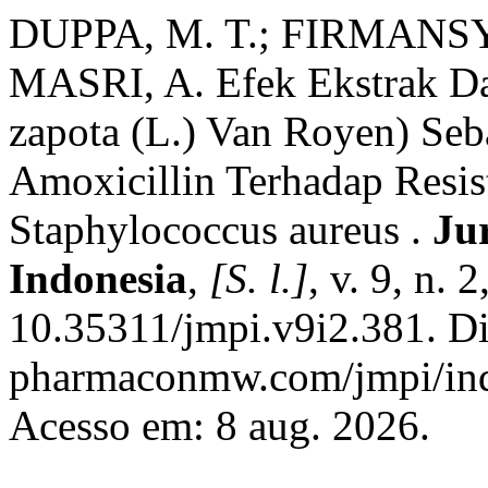
DUPPA, M. T.; FIRMANSY
MASRI, A. Efek Ekstrak D
zapota (L.) Van Royen) Seb
Amoxicillin Terhadap Resis
Staphylococcus aureus .
Ju
Indonesia
,
[S. l.]
, v. 9, n.
10.35311/jmpi.v9i2.381. Dis
pharmaconmw.com/jmpi/inde
Acesso em: 8 aug. 2026.