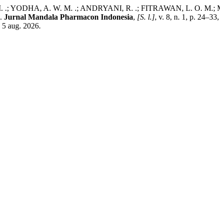
YODHA, A. W. M. .; ANDRYANI, R. .; FITRAWAN, L. O. M.; MUNA
d.
Jurnal Mandala Pharmacon Indonesia
,
[S. l.]
, v. 8, n. 1, p. 24–3
 5 aug. 2026.