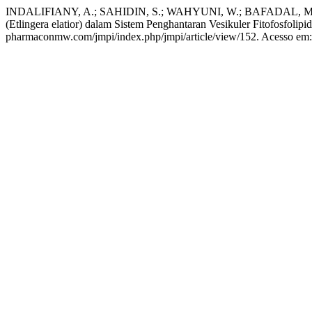
INDALIFIANY, A.; SAHIDIN, S.; WAHYUNI, W.; BAFADAL, M. .; 
(Etlingera elatior) dalam Sistem Penghantaran Vesikuler Fitofosfolipi
pharmaconmw.com/jmpi/index.php/jmpi/article/view/152. Acesso em: