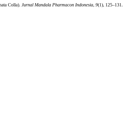
nata Colla).
Jurnal Mandala Pharmacon Indonesia
,
9
(1), 125–131.