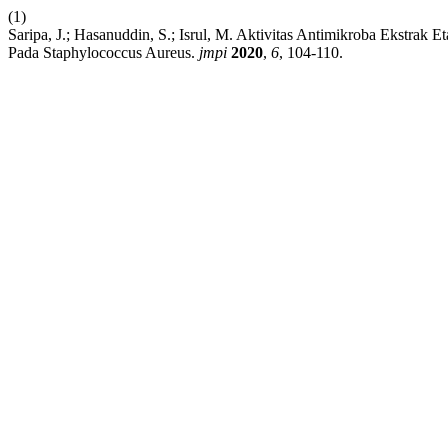
(1)
Saripa, J.; Hasanuddin, S.; Isrul, M. Aktivitas Antimikroba Ekstr
Pada Staphylococcus Aureus.
jmpi
2020
,
6
, 104-110.