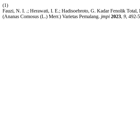
(1)
Fauzi, N. I. .; Herawati, I. E.; Hadisoebroto, G. Kadar Fenolik Tota
(Ananas Comosus (L.) Merr.) Varietas Pemalang.
jmpi
2023
,
9
, 492-