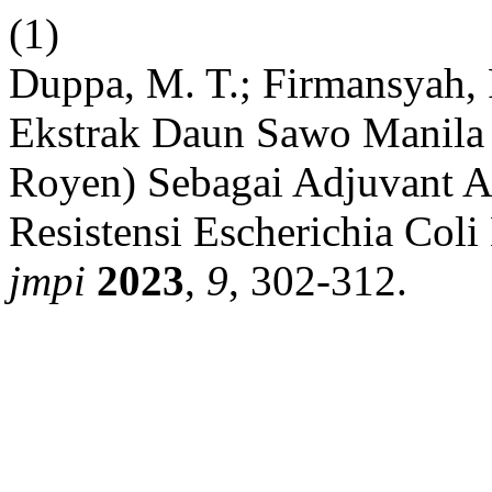
(1)
Duppa, M. T.; Firmansyah, F
Ekstrak Daun Sawo Manila 
Royen) Sebagai Adjuvant An
Resistensi Escherichia Col
jmpi
2023
,
9
, 302-312.