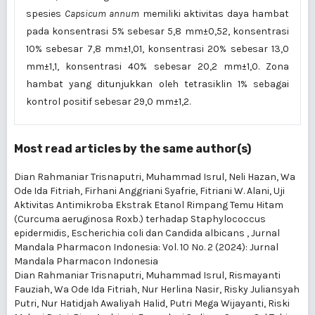
spesies
Capsicum
annum
memiliki aktivitas daya hambat
pada konsentrasi 5% sebesar 5,8 mm±0,52, konsentrasi
10% sebesar 7,8 mm±1,01, konsentrasi 20% sebesar 13,0
mm±1,1, konsentrasi 40% sebesar 20,2 mm±1,0. Zona
hambat yang ditunjukkan oleh tetrasiklin 1% sebagai
kontrol positif sebesar 29,0 mm±1,2.
Most read articles by the same author(s)
Dian Rahmaniar Trisnaputri, Muhammad Isrul, Neli Hazan, Wa
Ode Ida Fitriah, Firhani Anggriani Syafrie, Fitriani W. Alani,
Uji
Aktivitas Antimikroba Ekstrak Etanol Rimpang Temu Hitam
(Curcuma aeruginosa Roxb.) terhadap Staphylococcus
epidermidis, Escherichia coli dan Candida albicans
,
Jurnal
Mandala Pharmacon Indonesia: Vol. 10 No. 2 (2024): Jurnal
Mandala Pharmacon Indonesia
Dian Rahmaniar Trisnaputri, Muhammad Isrul, Rismayanti
Fauziah, Wa Ode Ida Fitriah, Nur Herlina Nasir, Risky Juliansyah
Putri, Nur Hatidjah Awaliyah Halid, Putri Mega Wijayanti, Riski