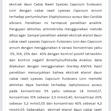
ekstrak daun Cabai Rawit Spesies
Capsicum frutescens
Linn dengan cabai rawit spesies
Capsicum annum
terhadap pertumbuhan
Staphylococcus aureus
dan
Candida
albicans.
Penelitian ini termasuk penelitian analitik.
Pengujian aktivitas antimikroba menggunakan metode
difusi agar. Sampel penelitian adalah ekstrak etanol daun
cabai rawit spesies
Capsicum frutescens
Linn dan
Capsicum
annum
dengan menggunakan 4 variasi konsentrasi yaitu
5%, 10%, 25% dan 40% dengan kontrol positif tetrasiklin
dan kontrol negatif dimethylsulfoksida Analisis data
dilakukan dengan menggunakan
One-Way
ANOVA. Hasil
penelitian menunjukkan bahwa ekstrak etanol daun
cabai rawit spesies
Capsicum frutescens
Linn memiliki
aktivitas daya hambat terhadap
taphylococcus
a
ureus
pada konsentrasi 5% yaitu sebesar 1,6 mm±0,17,
konsentrasi 10% sebesar 2,5 mm±0,40, konsentrasi 20%
sebesar 3,2 mm±0,05 dan konsentrasi 40% sebesar 4,2
mm±0,05. Sedangkan ekstrak etanol daun cabai rawit