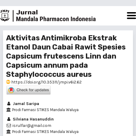
Aktivitas Antimikroba Ekstrak
Etanol Daun Cabai Rawit Spesies
Capsicum frutescens Linn dan
Capsicum annum pada
Staphylococcus aureus
https://doi.org/10.35311/jmpi.v6i2.62
Jamal Saripa
Prodi Farmasi STIKES Mandala Waluya
Silviana Hasanuddin
isrulfar@gmail.com
Prodi Farmasi STIKES Mandala Waluya