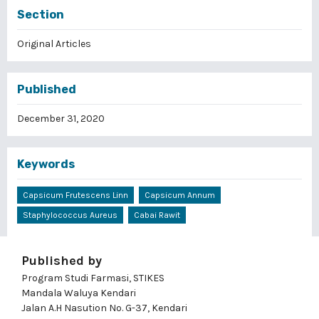
Section
Original Articles
Published
December 31, 2020
Keywords
Capsicum Frutescens Linn
Capsicum Annum
Staphylococcus Aureus
Cabai Rawit
Published by
Program Studi Farmasi, STIKES
Mandala Waluya Kendari
Jalan A.H Nasution No. G-37, Kendari