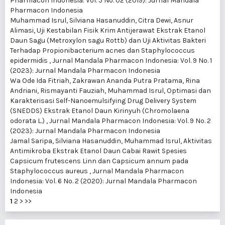
Pharmacon Indonesia: Vol. 5 No. 02 (2019): Jurnal Mandala
Pharmacon Indonesia
Muhammad Isrul, Silviana Hasanuddin, Citra Dewi, Asnur
Alimasi,
Uji Kestabilan Fisik Krim Antijerawat Ekstrak Etanol
Daun Sagu (Metroxylon sagu Rottb) dan Uji Aktivitas Bakteri
Terhadap Propionibacterium acnes dan Staphylococcus
epidermidis
,
Jurnal Mandala Pharmacon Indonesia: Vol. 9 No. 1
(2023): Jurnal Mandala Pharmacon Indonesia
Wa Ode Ida Fitriah, Zakrawan Ananda Putra Pratama, Rina
Andriani, Rismayanti Fauziah, Muhammad Isrul,
Optimasi dan
Karakterisasi Self-Nanoemulsifying Drug Delivery System
(SNEDDS) Ekstrak Etanol Daun Kirinyuh (Chromolaena
odorata L.)
,
Jurnal Mandala Pharmacon Indonesia: Vol. 9 No. 2
(2023): Jurnal Mandala Pharmacon Indonesia
Jamal Saripa, Silviana Hasanuddin, Muhammad Isrul,
Aktivitas
Antimikroba Ekstrak Etanol Daun Cabai Rawit Spesies
Capsicum frutescens Linn dan Capsicum annum pada
Staphylococcus aureus
,
Jurnal Mandala Pharmacon
Indonesia: Vol. 6 No. 2 (2020): Jurnal Mandala Pharmacon
Indonesia
1
2
>
>>