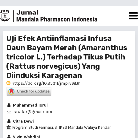
Uji Efek Antiinflamasi Infusa
Daun Bayam Merah (Amaranthus
tricolor L.) Terhadap Tikus Putih
(Rattus norvegicus) Yang
Diinduksi Karagenan
https://doi.org/10.35311/jmpi.v6i1.61
Muhammad Isrul
isrulfar@gmail.com
Citra Dewi
Program Studi Farmasi, STIKES Mandala Waluya Kendari
Vivin Wahdini