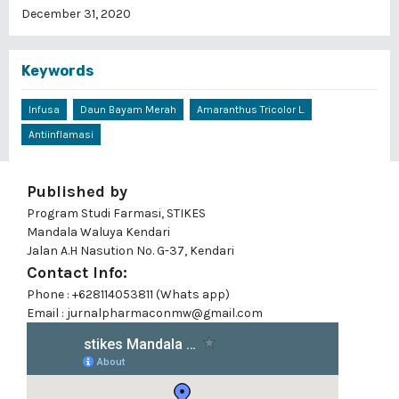
December 31, 2020
Keywords
Infusa
Daun Bayam Merah
Amaranthus Tricolor L.
Antiinflamasi
Published by
Program Studi Farmasi, STIKES
Mandala Waluya Kendari
Jalan A.H Nasution No. G-37, Kendari
Contact Info:
Phone : +628114053811 (Whats app)
Email : jurnalpharmaconmw@gmail.com