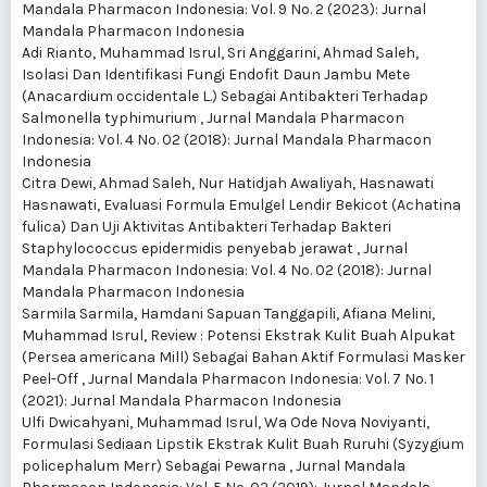
Mandala Pharmacon Indonesia: Vol. 9 No. 2 (2023): Jurnal
Mandala Pharmacon Indonesia
Adi Rianto, Muhammad Isrul, Sri Anggarini, Ahmad Saleh,
Isolasi Dan Identifikasi Fungi Endofit Daun Jambu Mete
(Anacardium occidentale L.) Sebagai Antibakteri Terhadap
Salmonella typhimurium
,
Jurnal Mandala Pharmacon
Indonesia: Vol. 4 No. 02 (2018): Jurnal Mandala Pharmacon
Indonesia
Citra Dewi, Ahmad Saleh, Nur Hatidjah Awaliyah, Hasnawati
Hasnawati,
Evaluasi Formula Emulgel Lendir Bekicot (Achatina
fulica) Dan Uji Aktivitas Antibakteri Terhadap Bakteri
Staphylococcus epidermidis penyebab jerawat
,
Jurnal
Mandala Pharmacon Indonesia: Vol. 4 No. 02 (2018): Jurnal
Mandala Pharmacon Indonesia
Sarmila Sarmila, Hamdani Sapuan Tanggapili, Afiana Melini,
Muhammad Isrul,
Review : Potensi Ekstrak Kulit Buah Alpukat
(Persea americana Mill) Sebagai Bahan Aktif Formulasi Masker
Peel-Off
,
Jurnal Mandala Pharmacon Indonesia: Vol. 7 No. 1
(2021): Jurnal Mandala Pharmacon Indonesia
Ulfi Dwicahyani, Muhammad Isrul, Wa Ode Nova Noviyanti,
Formulasi Sediaan Lipstik Ekstrak Kulit Buah Ruruhi (Syzygium
policephalum Merr) Sebagai Pewarna
,
Jurnal Mandala