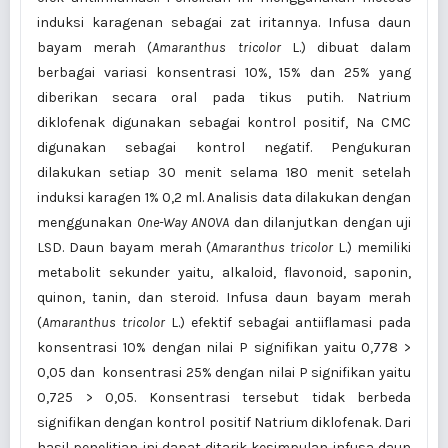
induksi karagenan sebagai zat iritannya. Infusa daun
bayam merah (
Amaranthus tricolor
L.) dibuat dalam
berbagai variasi konsentrasi 10%, 15% dan 25% yang
diberikan secara oral pada tikus putih. Natrium
diklofenak digunakan sebagai kontrol positif, Na CMC
digunakan sebagai kontrol negatif. Pengukuran
dilakukan setiap 30 menit selama 180 menit setelah
induksi karagen 1% 0,2 ml. Analisis data dilakukan dengan
menggunakan
One-Way ANOVA
dan dilanjutkan dengan uji
LSD. Daun bayam merah (
Amaranthus tricolor
L.) memiliki
metabolit sekunder yaitu, alkaloid, flavonoid, saponin,
quinon, tanin, dan steroid. Infusa daun bayam merah
(
Amaranthus tricolor
L.) efektif sebagai antiiflamasi pada
konsentrasi 10% dengan nilai P signifikan yaitu 0,778 >
0,05 dan konsentrasi 25% dengan nilai P signifikan yaitu
0,725 > 0,05. Konsentrasi tersebut tidak berbeda
signifikan dengan kontrol positif Natrium diklofenak. Dari
hasil penelitian ini dapat ditarik kesimpulan infusa daun