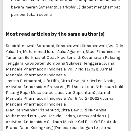
bayam merah (
Amaranthus tricolor
L.) dapat menghambat
pembentukan udema.
Most read articles by the same author(s)
Selpirahmawati Saranani, Himaniarwati Himaniarwati, Wa Ode
Yuliastri, Muhammad Isrul, Aulia Agusmin,
Studi Etnomedisin
Tanaman Berkhasiat Obat Hipertensi di Kecamatan Poleang
Tenggara Kabupaten Bombana Sulawesi Tenggara
,
Jurnal
Mandala Pharmacon Indonesia: Vol. 7 No. 1 (2021): Jurnal
Mandala Pharmacon Indonesia
Jastria Pusmarani, Ulfa Ulfa, Citra Dewi, Nur Herlina Nasir,
Aktivitas Antioksidan Fraksi Air, Etil Asetat dan N-Heksan Kulit
Pisang Raja (Musa paradisiaca var. Sapientum)
,
Jurnal
Mandala Pharmacon Indonesia: Vol. 8 No. 2 (2022): Jurnal
Mandala Pharmacon Indonesia
Dian Rahmaniar Trisnaputri, Citra Dewi, Siti Nur Anisa,
Muhammad Isrul, Wa Ode Ida Fitriah,
Formulasi dan Uji
Aktivitas Antioksidan Sediaan Masker Gel Peel-Off Ekstrak
Etanol Daun Kelengkeng (Dimocarpus longan L.)
,
Jurnal