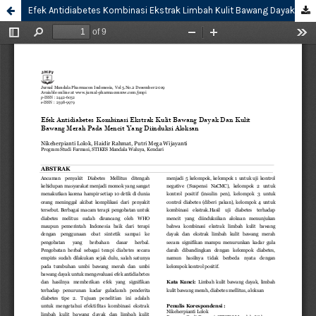
Efek Antidiabetes Kombinasi Ekstrak Limbah Kulit Bawang Dayak Dan Limbah Kulit Bawang Merah Pada Mencit Yang Diinduksi Aloksan