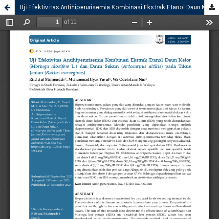
Uji Efektivitas Antihiperurisemia Kombinasi Ekstrak Etanol Daun Kelor (Moringa aloeifere L.) dan Daun Sukun (Artocarpus altilis) pada Tikus Jantan (Rattus norvegicus)