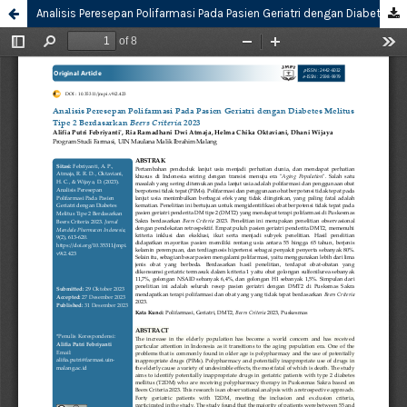
Analisis Peresepan Polifarmasi Pada Pasien Geriatri dengan Diabetes Melitus Tipe 2 Berdasarkan Beers Criteria 2023