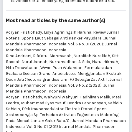
flavonoid serta fenolik yang ditemukan dalam ekstrak.
Most read articles by the same author(s)
Adryan Fristiohady, Lidya Agriningsih Haruna,
Review Jurnal:
Potensi Spons Laut Sebagai Anti Kanker Payudara
,
Jurnal
Mandala Pharmacon Indonesia: Vol. 6 No. 01 (2020): Jurnal
Mandala Pharmacon Indonesia
Rina Andriani, Rifa'atul Mahmudah, Nuralifah Nuralifah, Sitti
Raodah Nurul Jannah, Nurramadhani A. Sida, Nurul Hikmah,
Nita Trinovitasari, Wiwin Putri Wulandari,
Formulasi dan
Evaluasi Sediaan Granul Antidiabetes Menggunakan Ekstrak
Daun Jati (Tectona grandiss Linn F.) Sebagai Zat Aktif
,
Jurnal
Mandala Pharmacon Indonesia: Vol. 9 No. 2 (2023): Jurnal
Mandala Pharmacon Indonesia
Adryan Fristiohady, Wahyuni Wahyuni, Fadhliyah Malik, Mesi
Leorita, Muhammad Ilyas Yusuf, Hendra Febriansyah, Sahidin
Sahidin,
Efek Imunomodulator Ekstrak Etanol Spons
Xestospongia Sp. Terhadap Aktivitas Fagositosis Makrofag
Pada Mencit Jantan Galur Balb/C
,
Jurnal Mandala Pharmacon
Indonesia: Vol. 5 No. 01 (2019): Jurnal Mandala Pharmacon