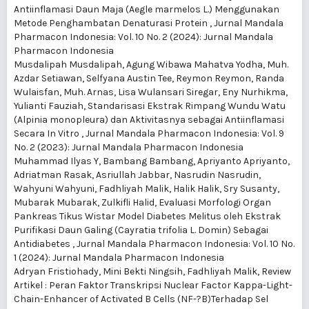
Antiinflamasi Daun Maja (Aegle marmelos L.) Menggunakan
Metode Penghambatan Denaturasi Protein
,
Jurnal Mandala
Pharmacon Indonesia: Vol. 10 No. 2 (2024): Jurnal Mandala
Pharmacon Indonesia
Musdalipah Musdalipah, Agung Wibawa Mahatva Yodha, Muh.
Azdar Setiawan, Selfyana Austin Tee, Reymon Reymon, Randa
Wulaisfan, Muh. Arnas, Lisa Wulansari Siregar, Eny Nurhikma,
Yulianti Fauziah,
Standarisasi Ekstrak Rimpang Wundu Watu
(Alpinia monopleura) dan Aktivitasnya sebagai Antiinflamasi
Secara In Vitro
,
Jurnal Mandala Pharmacon Indonesia: Vol. 9
No. 2 (2023): Jurnal Mandala Pharmacon Indonesia
Muhammad Ilyas Y, Bambang Bambang, Apriyanto Apriyanto,
Adriatman Rasak, Asriullah Jabbar, Nasrudin Nasrudin,
Wahyuni Wahyuni, Fadhliyah Malik, Halik Halik, Sry Susanty,
Mubarak Mubarak, Zulkifli Halid,
Evaluasi Morfologi Organ
Pankreas Tikus Wistar Model Diabetes Melitus oleh Ekstrak
Purifikasi Daun Galing (Cayratia trifolia L. Domin) Sebagai
Antidiabetes
,
Jurnal Mandala Pharmacon Indonesia: Vol. 10 No.
1 (2024): Jurnal Mandala Pharmacon Indonesia
Adryan Fristiohady, Mini Bekti Ningsih, Fadhliyah Malik,
Review
Artikel : Peran Faktor Transkripsi Nuclear Factor Kappa-Light-
Chain-Enhancer of Activated B Cells (NF-?B)Terhadap Sel