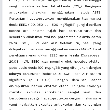
(EEEC) pada mencit jantan galur BALB/c usia 8-10 minggu
yang diinduksi karbon tetraklorida (CCl
). Pengujian
4
antioksidan dilakukan menggunakan metode ABTS.
Pengujian hepatoprotektor menggunakan tiga variasi
dosis EEEC (100, 250 dan 500 mg/kgBB) yang diberikan
secara oral selama tujuh hari berturut-turut dan
kemudian dilakukan evaluasi parameter biokimia darah
yaitu SGOT, SGPT dan ALP. Setelah itu, hasil yang
didapatkan dianalisis menggunakan
oneway
ANOVA. Hasil
penelitian menunjukkan EEEC memiliki nilai IC
sebesar
50
20,03 mg/L. EEEC juga memiliki efek hepatoprotektor
pada dosis dosis 100 mg/kgBB yang ditunjukan dengan
adanya penurunan kadar SGOT, SGPT, dan ALP secara
signifikan (p < 0,05). Dengan demikian, dapat
disimpulkan bahwa ekstrak etanol
Etlingera calophrys
memiliki aktivitas antioksidan sangat kuat dan
berpotensi sebagai hepatoprotektor dengan mekanisme
yang melibatkan aktivitas antioksidan dan kandungan