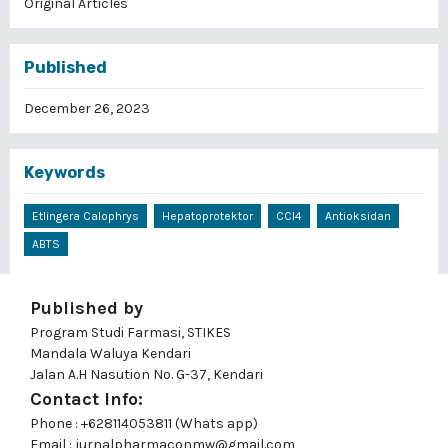
Original Articles
Published
December 26, 2023
Keywords
Etlingera Calophrys
Hepatoprotektor
CCl4
Antioksidan
ABTS
Published by
Program Studi Farmasi, STIKES
Mandala Waluya Kendari
Jalan A.H Nasution No. G-37, Kendari
Contact Info:
Phone : +628114053811 (Whats app)
Email : jurnalpharmaconmw@gmail.com