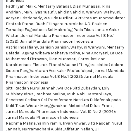
Indonesia
Fadhliyah Malik, Mentarry Bafadal, Dian Munasari, Rina
Andriani, Muh. Ilyas Yusuf, Sahidin Sahidin, Wahyuni Wahyuni,
Adryan Fristiohady, Wa Ode Nurfinti,
Aktivitas Imunomodulator
Ekstrak Etanol Buah Etlingera rubroloba A.D. Poulsen
Terhadap Fagositosis Sel Makrofag Pada Tikus Jantan Galur
Wistar
,
Jurnal Mandala Pharmacon Indonesia: Vol. 8 No. 1
(2022): Jurnal Mandala Pharmacon Indonesia
Astrid Indalifiany, Sahidin Sahidin, Wahyuni Wahyuni, Mentarry
Bafadal, Agung Wibawa Mahatva Yodha, Rina Andryani, La Ode
Muhammad Fitrawan, Dian Munasari,
Formulasi dan
Karakterisasi Ekstrak Etanol Wualae (Etlingera elatior) dalam
Sistem Penghantaran Vesikuler Fitofosfolipid
,
Jurnal Mandala
Pharmacon Indonesia: Vol. 8 No. 1 (2022): Jurnal Mandala
Pharmacon Indonesia
Sitti Raodah Nurul Jannah, Wa Ode Sitti Zubaydah, Loly
Subhiaty Idrus, Rachma Malina, Muh. Rabil Jantani Jaya,
Penetrasi Sediaan Gel Transfersom Natrium Diklofenak pada
Kulit Tikus Wistar Menggunakan Metode Sel Difusi Franz
,
Jurnal Mandala Pharmacon Indonesia: Vol. 10 No. 2 (2024):
Jurnal Mandala Pharmacon Indonesia
Rachma Malina, Yamin Yamin, Irvan Anwar, Sitti Raodah Nurul
Jannah, Nurramadhani A. Sida, Afifatun Nafiah,
Uji