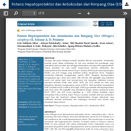
Potensi Hepatoprotektor dan Antioksidan dari Rimpang Olae (Etlingera calophrys (K. Schum) A. D. Poulsen)