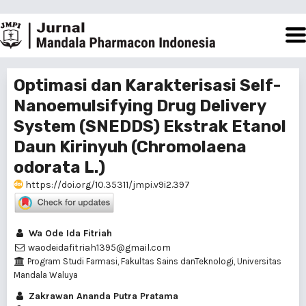
Optimasi dan Karakterisasi Self-
Nanoemulsifying Drug Delivery
System (SNEDDS) Ekstrak Etanol
Daun Kirinyuh (Chromolaena
odorata L.)
https://doi.org/10.35311/jmpi.v9i2.397
Wa Ode Ida Fitriah
waodeidafitriah1395@gmail.com
Program Studi Farmasi, Fakultas Sains danTeknologi, Universitas
Mandala Waluya
Zakrawan Ananda Putra Pratama