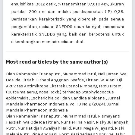
emulsifikasi 36±2 detik, % transmittan 97,6±0,41%, ukuran
partikel 200 nm dan indeks polidispersitas (IP) 0,38.
Berdasarkan karakteristik yang diperoleh pada semua
pengamatan, sediaan SNEDDS daun kirinyuh memenuhi
karakteristik SNEDDS yang baik dan berpotensi untuk
dikembangkan menjadi sediaan obat.
Most read articles by the same author(s)
Dian Rahmaniar Trisnaputri, Muhammad Isrul, Neli Hazan, Wa
Ode Ida Fitriah, Firhani Anggriani Syafrie, Fitriani W. Alani,
Uji
Aktivitas Antimikroba Ekstrak Etanol Rimpang Temu Hitam
(Curcuma aeruginosa Roxb.) terhadap Staphylococcus
epidermidis, Escherichia coli dan Candida albicans
,
Jurnal
Mandala Pharmacon Indonesia: Vol. 10 No. 2 (2024): Jurnal
Mandala Pharmacon Indonesia
Dian Rahmaniar Trisnaputri, Muhammad Isrul, Rismayanti
Fauziah, Wa Ode Ida Fitriah, Nur Herlina Nasir, Risky Juliansyah
Putri, Nur Hatidjah Awaliyah Halid, Putri Mega Wijayanti, Riski
Melani Putri, Rina Andriani,
Formulasi Sediaan Spray Gel Tabir