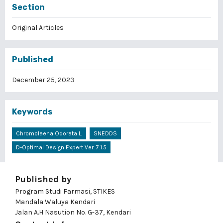
Section
Original Articles
Published
December 25, 2023
Keywords
Chromolaena Odorata L.
SNEDDS
D-Optimal Design Expert Ver. 7.1.5
Published by
Program Studi Farmasi, STIKES
Mandala Waluya Kendari
Jalan A.H Nasution No. G-37, Kendari