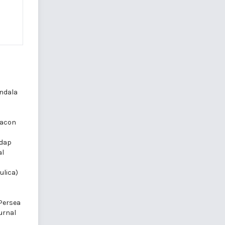
ndala
macon
adap
al
ulica)
n
(Persea
urnal