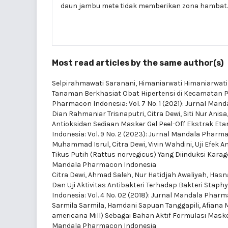
daun jambu mete tidak memberikan zona hambat.
Most read articles by the same author(s)
Selpirahmawati Saranani, Himaniarwati Himaniarwati,
Tanaman Berkhasiat Obat Hipertensi di Kecamatan
Pharmacon Indonesia: Vol. 7 No. 1 (2021): Jurnal Ma
Dian Rahmaniar Trisnaputri, Citra Dewi, Siti Nur Anis
Antioksidan Sediaan Masker Gel Peel-Off Ekstrak Et
Indonesia: Vol. 9 No. 2 (2023): Jurnal Mandala Pharm
Muhammad Isrul, Citra Dewi, Vivin Wahdini,
Uji Efek 
Tikus Putih (Rattus norvegicus) Yang Diinduksi Kar
Mandala Pharmacon Indonesia
Citra Dewi, Ahmad Saleh, Nur Hatidjah Awaliyah, Has
Dan Uji Aktivitas Antibakteri Terhadap Bakteri Stap
Indonesia: Vol. 4 No. 02 (2018): Jurnal Mandala Phar
Sarmila Sarmila, Hamdani Sapuan Tanggapili, Afiana 
americana Mill) Sebagai Bahan Aktif Formulasi Maske
Mandala Pharmacon Indonesia