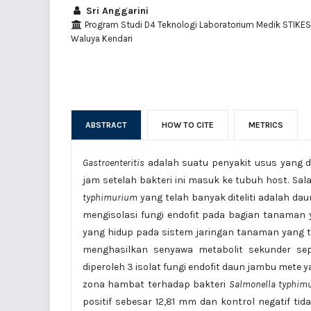
Sri Anggarini
Program Studi D4 Teknologi Laboratorium Medik STIKE
Waluya Kendari
ABSTRACT
HOW TO CITE
METRICS
Gastroenteritis
adalah suatu penyakit usus yang d
jam setelah bakteri ini masuk ke tubuh host. Sal
typhimurium
yang telah banyak diteliti adalah d
mengisolasi fungi endofit pada bagian tanaman 
yang hidup pada sistem jaringan tanaman yang 
menghasilkan senyawa metabolit sekunder sepert
diperoleh 3 isolat fungi endofit daun jambu mete ya
zona hambat terhadap bakteri
Salmonella typhim
positif sebesar 12,81 mm dan kontrol negatif t