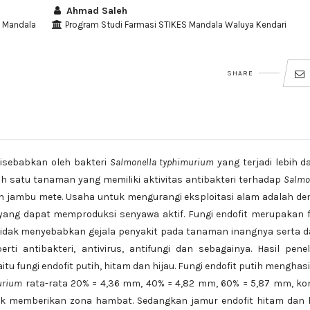
Ahmad Saleh
S Mandala
Program Studi Farmasi STIKES Mandala Waluya Kendari
SHARE
isebabkan oleh bakteri
Salmonella typhimurium
yang terjadi lebih da
ah satu tanaman yang memiliki aktivitas antibakteri terhadap
Salmo
aun jambu mete. Usaha untuk mengurangi eksploitasi alam adalah d
yang dapat memproduksi senyawa aktif. Fungi endofit merupakan 
tidak menyebabkan gejala penyakit pada tanaman inangnya serta 
i antibakteri, antivirus, antifungi dan sebagainya. Hasil penel
itu fungi endofit putih, hitam dan hijau. Fungi endofit putih menghas
urium
rata-rata 20% = 4,36 mm, 40% = 4,82 mm, 60% = 5,87 mm, ko
idak memberikan zona hambat. Sedangkan jamur endofit hitam dan 