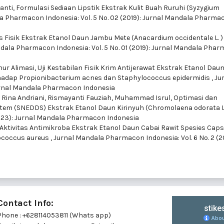
anti,
Formulasi Sediaan Lipstik Ekstrak Kulit Buah Ruruhi (Syzygium
a Pharmacon Indonesia: Vol. 5 No. 02 (2019): Jurnal Mandala Pharma
tas Fisik Ekstrak Etanol Daun Jambu Mete (Anacardium occidentale L. 
dala Pharmacon Indonesia: Vol. 5 No. 01 (2019): Jurnal Mandala Pha
nur Alimasi,
Uji Kestabilan Fisik Krim Antijerawat Ekstrak Etanol Dau
Terhadap Propionibacterium acnes dan Staphylococcus epidermidis
,
Ju
Jurnal Mandala Pharmacon Indonesia
 Rina Andriani, Rismayanti Fauziah, Muhammad Isrul,
Optimasi dan
ystem (SNEDDS) Ekstrak Etanol Daun Kirinyuh (Chromolaena odorata L
2023): Jurnal Mandala Pharmacon Indonesia
Aktivitas Antimikroba Ekstrak Etanol Daun Cabai Rawit Spesies Cap
ococcus aureus
,
Jurnal Mandala Pharmacon Indonesia: Vol. 6 No. 2 (2
Contact Info:
Phone : +628114053811 (Whats app)