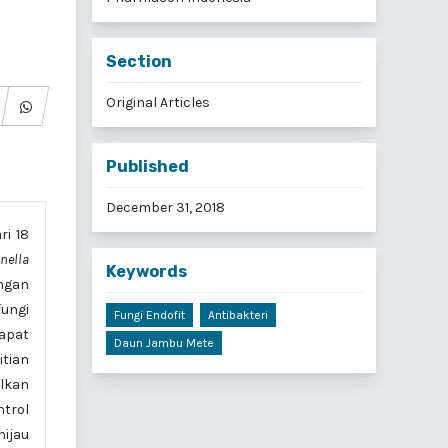
Section
Original Articles
Published
December 31, 2018
ri 18
nella
Keywords
engan
fungi
Fungi Endofit
Antibakteri
dapat
Daun Jambu Mete
itian
ilkan
ntrol
hijau