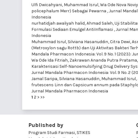
Ulfi Dwicahyani, Muhammad Isrul, Wa Ode Nova Noviy
policephalum Merr) Sebagai Pewarna
,
Jurnal Mandal
Indonesia
nurhatidjah awaliyah halid, Ahmad Saleh,
Uji Stabili
Formulasi Sediaan Emulgel AntiInflamasi
,
Jurnal Man
Indonesia
Muhammad Isrul, Silviana Hasanuddin, Citra Dewi, As
(Metroxylon sagu Rottb) dan Uji Aktivitas Bakteri 
Mandala Pharmacon Indonesia: Vol. 9 No. 1 (2023): 
Wa Ode Ida Fitriah, Zakrawan Ananda Putra Pratama,
Karakterisasi Self-Nanoemulsifying Drug Delivery S
Jurnal Mandala Pharmacon Indonesia: Vol. 9 No. 2 (
Jamal Saripa, Silviana Hasanuddin, Muhammad Isrul,
frutescens Linn dan Capsicum annum pada Staphyl
Jurnal Mandala Pharmacon Indonesia
1
2
>
>>
Published by
Program Studi Farmasi, STIKES