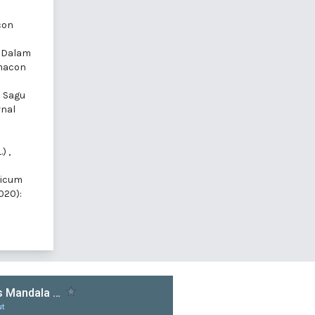
con
) Dalam
rmacon
n Sagu
rnal
.)
,
sicum
020):