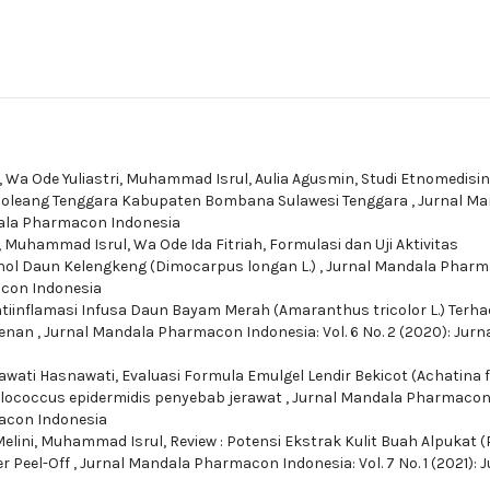
 Wa Ode Yuliastri, Muhammad Isrul, Aulia Agusmin,
Studi Etnomedisin
 Poleang Tenggara Kabupaten Bombana Sulawesi Tenggara
,
Jurnal Ma
ndala Pharmacon Indonesia
a, Muhammad Isrul, Wa Ode Ida Fitriah,
Formulasi dan Uji Aktivitas
anol Daun Kelengkeng (Dimocarpus longan L.)
,
Jurnal Mandala Phar
acon Indonesia
Antiinflamasi Infusa Daun Bayam Merah (Amaranthus tricolor L.) Terh
agenan
,
Jurnal Mandala Pharmacon Indonesia: Vol. 6 No. 2 (2020): Jurn
nawati Hasnawati,
Evaluasi Formula Emulgel Lendir Bekicot (Achatina f
hylococcus epidermidis penyebab jerawat
,
Jurnal Mandala Pharmaco
macon Indonesia
Melini, Muhammad Isrul,
Review : Potensi Ekstrak Kulit Buah Alpukat 
r Peel-Off
,
Jurnal Mandala Pharmacon Indonesia: Vol. 7 No. 1 (2021): J