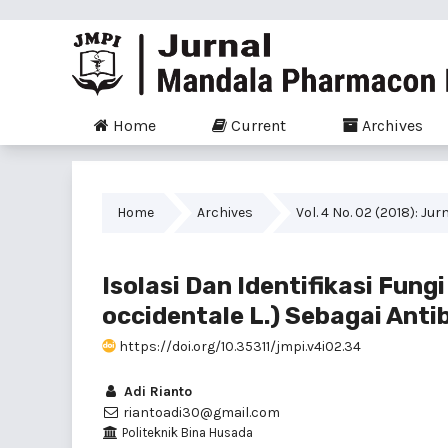
Home
Current
Archives
Home
Archives
Vol. 4 No. 02 (2018): 
Isolasi Dan Identifikasi Fu
occidentale L.) Sebagai Ant
https://doi.org/10.35311/jmpi.v4i02.34
Adi Rianto
riantoadi30@gmail.com
Politeknik Bina Husada