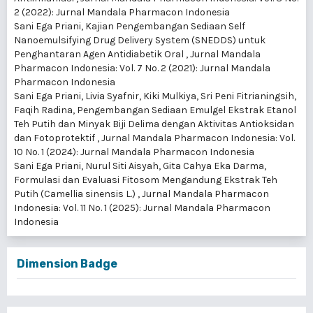
2 (2022): Jurnal Mandala Pharmacon Indonesia
Sani Ega Priani,
Kajian Pengembangan Sediaan Self
Nanoemulsifying Drug Delivery System (SNEDDS) untuk
Penghantaran Agen Antidiabetik Oral
,
Jurnal Mandala
Pharmacon Indonesia: Vol. 7 No. 2 (2021): Jurnal Mandala
Pharmacon Indonesia
Sani Ega Priani, Livia Syafnir, Kiki Mulkiya, Sri Peni Fitrianingsih,
Faqih Radina,
Pengembangan Sediaan Emulgel Ekstrak Etanol
Teh Putih dan Minyak Biji Delima dengan Aktivitas Antioksidan
dan Fotoprotektif
,
Jurnal Mandala Pharmacon Indonesia: Vol.
10 No. 1 (2024): Jurnal Mandala Pharmacon Indonesia
Sani Ega Priani, Nurul Siti Aisyah, Gita Cahya Eka Darma,
Formulasi dan Evaluasi Fitosom Mengandung Ekstrak Teh
Putih (Camellia sinensis L.)
,
Jurnal Mandala Pharmacon
Indonesia: Vol. 11 No. 1 (2025): Jurnal Mandala Pharmacon
Indonesia
Dimension Badge