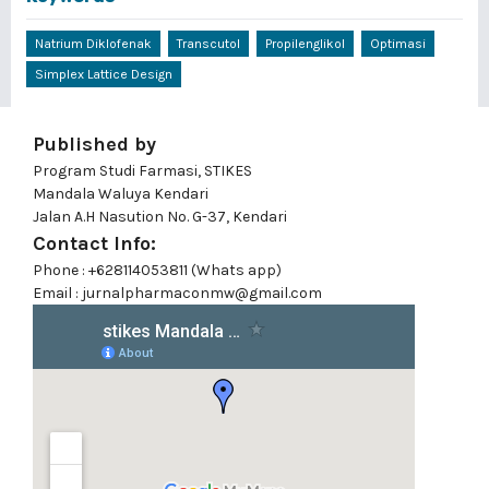
Natrium Diklofenak
Transcutol
Propilenglikol
Optimasi
Simplex Lattice Design
Published by
Program Studi Farmasi, STIKES
Mandala Waluya Kendari
Jalan A.H Nasution No. G-37, Kendari
Contact Info:
Phone : +628114053811 (Whats app)
Email : jurnalpharmaconmw@gmail.com