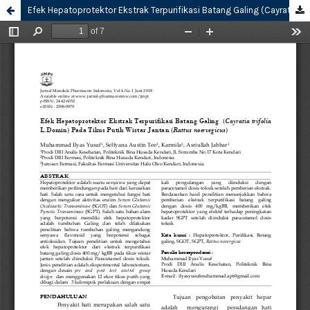
Efek Hepatoprotektor Ekstrak Terpurifikasi Batang Galing (Cayratia trifolia L.Domin) Pada Tikus Putih Wistar Jantan (Rattus noervegicus)