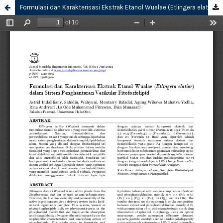
Formulasi dan Karakterisasi Ekstrak Etanol Wualae (Etlingera elatior) dalam Sistem Penghantaran Vesikuler Fitofosfolipid